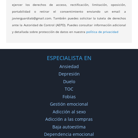
ejercer los derechos de acceso, rectificación, limitación, oposición,
portabilidad o retirar el consentimiento enviando un email a
javierguardiab@gmail.com. También puedes solicitar la tutela de derechos
ante la Autoridad de Control (AEPD). Puedes consultar información adicional
y detallada sobre protección de datos en nuestra
política de privacidad
ESPECIALISTA EN
Ansiedad
Depresión
Duelo
TOC
Fobias
Gestión emocional
Adicción al sexo
Adicción a las compras
Baja autoestima
Dependencia emocional